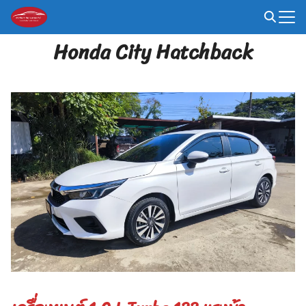
Skip
to
Search
content
Honda City Hatchback
for: