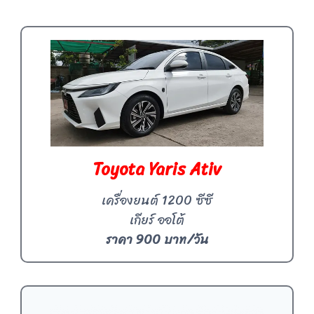
Toyota Yaris Ativ
เครื่องยนต์ 1200 ซีซี
เกียร์ ออโต้
ราคา 900 บาท/วัน