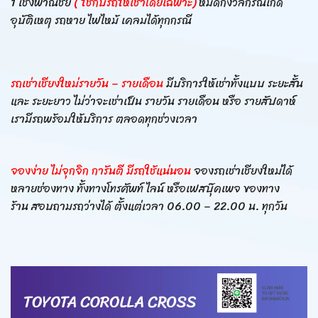
1 เชิงพาณิชย์
( ใช้กับรถให้เช่าโดยเฉพาะ)
หมดกังวลกรณีเกิด
อุบัติเหตุ รถหาย ไฟไหม้ เคลมได้ทุกกรณี
รถเช่าเชียงใหม่รายวัน – รายเดือน
มีบริการให้เช่าทั้งแบบ ระยะสั้น
และ ระยะยาว ไม่ว่าจะเช่าเป็น รายวัน รายเดือน หรือ รายสัปดาห์
เรามีรถพร้อมให้บริการ ตลอดทุกช่วงเวลา
จองง่าย ไม่จุกจิก การันตี มีรถใช้แน่นอน
จองรถเช่าเชียงใหม่ได้
หลายช่องทาง ทั้งทางโทรศัพท์ ไลน์ หรือเฟสบุ๊คเพจ ของทาง
ร้าน สอบถามรถว่างได้ ตั้งแต่เวลา 06.00 – 22.00 น. ทุกวัน