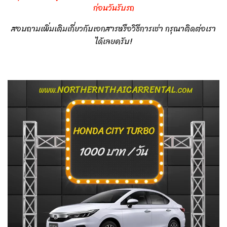
ก่อนวันรับรถ
สอบถามเพิ่มเติมเกี่ยวกับเอกสารหรือวิธีการเช่า กรุณาติดต่อเรา
ได้เลยครับ!