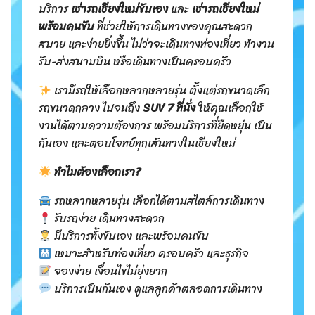
บริการ
เช่ารถเชียงใหม่ขับเอง
และ
เช่ารถเชียงใหม่
พร้อมคนขับ
ที่ช่วยให้การเดินทางของคุณสะดวก
สบาย และง่ายยิ่งขึ้น ไม่ว่าจะเดินทางท่องเที่ยว ทำงาน
รับ-ส่งสนามบิน หรือเดินทางเป็นครอบครัว
เรามีรถให้เลือกหลากหลายรุ่น ตั้งแต่รถขนาดเล็ก
รถขนาดกลาง ไปจนถึง
SUV 7 ที่นั่ง
ให้คุณเลือกใช้
งานได้ตามความต้องการ พร้อมบริการที่ยืดหยุ่น เป็น
กันเอง และตอบโจทย์ทุกเส้นทางในเชียงใหม่
ทำไมต้องเลือกเรา?
รถหลากหลายรุ่น เลือกได้ตามสไตล์การเดินทาง
รับรถง่าย เดินทางสะดวก
มีบริการทั้งขับเอง และพร้อมคนขับ
เหมาะสำหรับท่องเที่ยว ครอบครัว และธุรกิจ
จองง่าย เงื่อนไขไม่ยุ่งยาก
บริการเป็นกันเอง ดูแลลูกค้าตลอดการเดินทาง