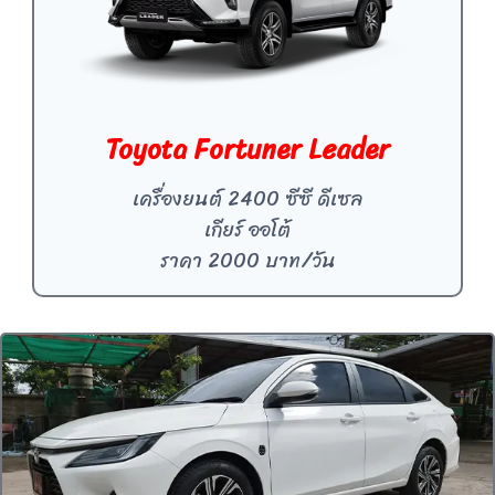
Toyota Fortuner Leader
เครื่องยนต์ 2400 ซีซี ดีเซล
เกียร์ ออโต้
ราคา 2000 บาท/วัน