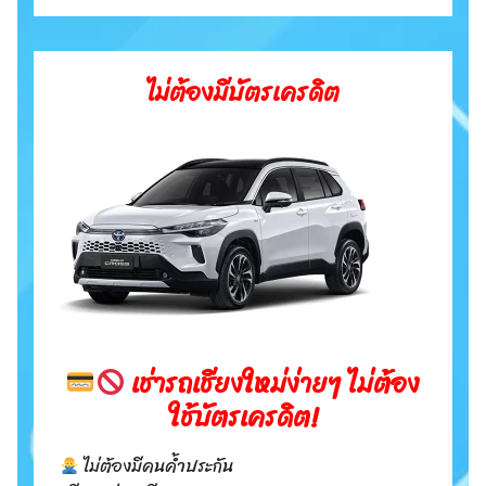
ไม่ต้องมีบัตรเครดิต
เช่ารถเชียงใหม่ง่ายๆ ไม่ต้อง
ใช้บัตรเครดิต!
ไม่ต้องมีคนค้ำประกัน