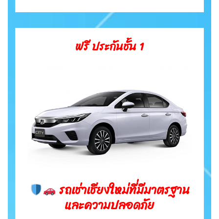
ฟรี ประกันชั้น 1
รถเช่าเชียงใหม่ที่มีมาตรฐาน
และความปลอดภัย