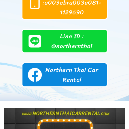
:u003cbru003e081-
1129690
Line ID :
@northernthai
Northern Thai Car
Rental