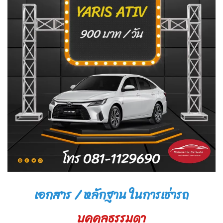
เอกสาร / หลักฐาน ในการเช่ารถ
บุคคลธรรมดา