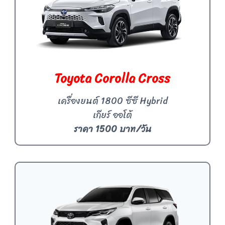
Toyota Corolla Cross
เครื่องยนต์ 1800 ซีซี Hybrid
เกียร์ ออโต้
ราคา 1500 บาท/วัน